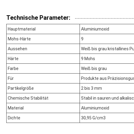
Technische Parameter:
Hauptmaterial
Aluminiumoxid
Mohs-Härte
9
Aussehen
Weiß bis grau kristallines P
Härte
9 Mohs
Farbe
Weiß bis grau
Für
Produkte aus Präzisionsgu
Partikelgröße
2 bis 3 mm
Chemische Stabilität
Stabil in sauren und alkal
Material
Aluminiumoxid
Dichte
30,95 G/cm3