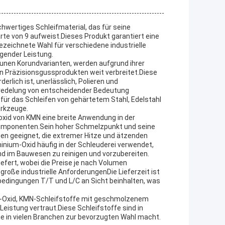
hwertiges Schleifmaterial, das für seine
rte von 9 aufweist.Dieses Produkt garantiert eine
ezeichnete Wahl für verschiedene industrielle
gender Leistung.
unen Korundvarianten, werden aufgrund ihrer
n Präzisionsgussprodukten weit verbreitet.Diese
derlich ist, unerlässlich, Polieren und
eredelung von entscheidender Bedeutung
für das Schleifen von gehärtetem Stahl, Edelstahl
erkzeuge.
xid von KMN eine breite Anwendung in der
 Komponenten.Sein hoher Schmelzpunkt und seine
en geeignet, die extremer Hitze und ätzenden
nium-Oxid häufig in der Schleuderei verwendet,
nd im Bauwesen zu reinigen und vorzubereiten.
efert, wobei die Preise je nach Volumen
große industrielle AnforderungenDie Lieferzeit ist
bedingungen T/T und L/C an Sicht beinhalten, was
m-Oxid, KMN-Schleifstoffe mit geschmolzenem
Leistung vertraut.Diese Schleifstoffe sind in
sie in vielen Branchen zur bevorzugten Wahl macht.