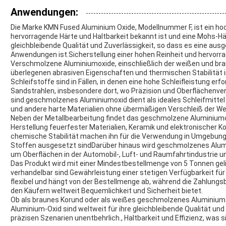
Anwendungen:
Die Marke KMN Fused Aluminium Oxide, Modellnummer F, ist ein hoc
hervorragende Härte und Haltbarkeit bekannt ist und eine Mohs-Hä
gleichbleibende Qualität und Zuverlässigkeit, so dass es eine ausg
Anwendungen ist.Sicherstellung einer hohen Reinheit und hervorra
Verschmolzene Aluminiumoxide, einschließlich der weißen und bra
überlegenen abrasiven Eigenschaften und thermischen Stabilität i
Schleifstoffe sind in Fällen, in denen eine hohe Schleifleistung erfor
Sandstrahlen, insbesondere dort, wo Präzision und Oberflächenv
sind.geschmolzenes Aluminiumoxid dient als ideales Schleifmittel 
und andere harte Materialien ohne übermäßigen Verschleiß der W
Neben der Metallbearbeitung findet das geschmolzene Aluminiumo
Herstellung feuerfester Materialien, Keramik und elektronischer
chemische Stabilität machen ihn für die Verwendung in Umgebung
Stoffen ausgesetzt sindDarüber hinaus wird geschmolzenes Alumi
um Oberflächen in der Automobil-, Luft- und Raumfahrtindustrie u
Das Produkt wird mit einer Mindestbestellmenge von 5 Tonnen geli
verhandelbar sind.Gewährleistung einer stetigen Verfügbarkeit für 
flexibel und hängt von der Bestellmenge ab, während die Zahlungs
den Käufern weltweit Bequemlichkeit und Sicherheit bietet.
Ob als braunes Korund oder als weißes geschmolzenes Aluminiu
Aluminium-Oxid sind weltweit für ihre gleichbleibende Qualität und 
präzisen Szenarien unentbehrlich., Haltbarkeit und Effizienz, was 