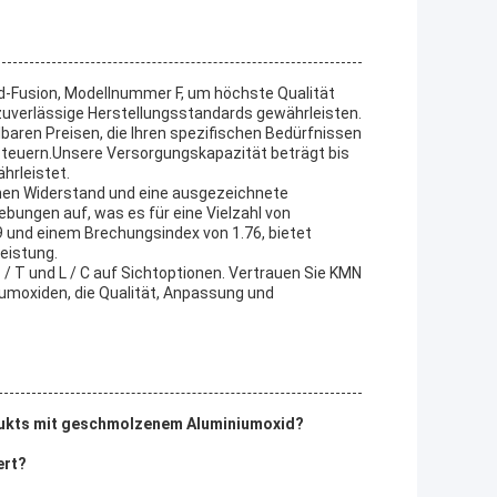
d-Fusion, Modellnummer F, um höchste Qualität
e zuverlässige Herstellungsstandards gewährleisten.
aren Preisen, die Ihren spezifischen Bedürfnissen
steuern.Unsere Versorgungskapazität beträgt bis
hrleistet.
hen Widerstand und eine ausgezeichnete
ebungen auf, was es für eine Vielzahl von
9 und einem Brechungsindex von 1.76, bietet
eistung.
/ T und L / C auf Sichtoptionen. Vertrauen Sie KMN
moxiden, die Qualität, Anpassung und
dukts mit geschmolzenem Aluminiumoxid?
ert?