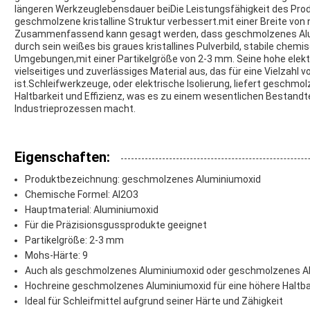
längeren Werkzeuglebensdauer beiDie Leistungsfähigkeit des Produ
geschmolzene kristalline Struktur verbessert.mit einer Breite von 
Zusammenfassend kann gesagt werden, dass geschmolzenes Alumin
durch sein weißes bis graues kristallines Pulverbild, stabile chem
Umgebungen,mit einer Partikelgröße von 2-3 mm. Seine hohe elektr
vielseitiges und zuverlässiges Material aus, das für eine Vielzahl
ist.Schleifwerkzeuge, oder elektrische Isolierung, liefert geschm
Haltbarkeit und Effizienz, was es zu einem wesentlichen Bestandt
Industrieprozessen macht.
Eigenschaften:
Produktbezeichnung: geschmolzenes Aluminiumoxid
Chemische Formel: Al2O3
Hauptmaterial: Aluminiumoxid
Für die Präzisionsgussprodukte geeignet
Partikelgröße: 2-3 mm
Mohs-Härte: 9
Auch als geschmolzenes Aluminiumoxid oder geschmolzenes A
Hochreine geschmolzenes Aluminiumoxid für eine höhere Haltba
Ideal für Schleifmittel aufgrund seiner Härte und Zähigkeit