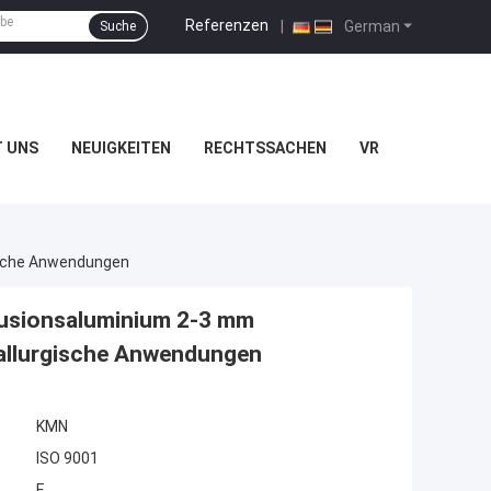
Referenzen
|
German
Suche
T UNS
NEUIGKEITEN
RECHTSSACHEN
VR
gische Anwendungen
Fusionsaluminium 2-3 mm
tallurgische Anwendungen
KMN
ISO 9001
F