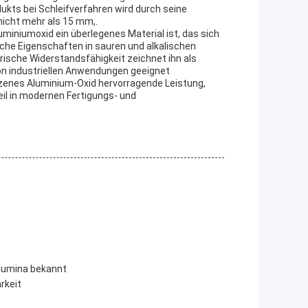
kts bei Schleifverfahren wird durch seine
nicht mehr als 15 mm,.
iumoxid ein überlegenes Material ist, das sich
ische Eigenschaften in sauren und alkalischen
ische Widerstandsfähigkeit zeichnet ihn als
 von industriellen Anwendungen geeignet
olzenes Aluminium-Oxid hervorragende Leistung,
eil in modernen Fertigungs- und
lumina bekannt
rkeit