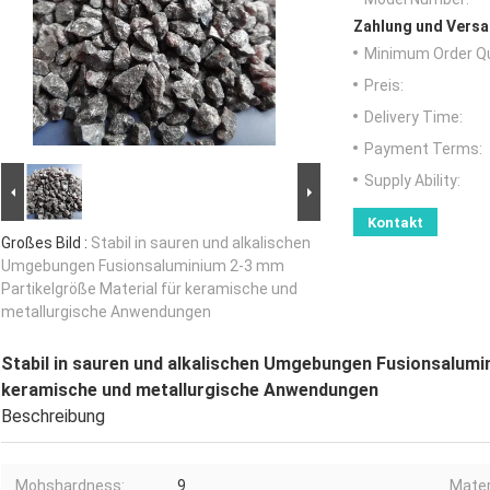
Zahlung und Versa
Minimum Order Qu
Preis:
Delivery Time:
Payment Terms:
Supply Ability:
Kontakt
Großes Bild :
Stabil in sauren und alkalischen
Umgebungen Fusionsaluminium 2-3 mm
Partikelgröße Material für keramische und
metallurgische Anwendungen
Stabil in sauren und alkalischen Umgebungen Fusionsalumi
keramische und metallurgische Anwendungen
Beschreibung
Mohshardness:
9
Mater