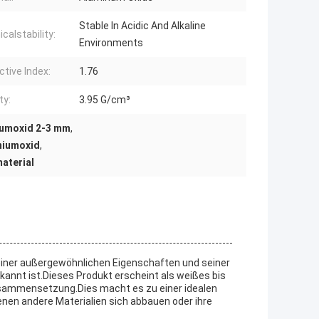
Stable In Acidic And Alkaline
calstability:
Environments
ctive Index:
1.76
ty:
3.95 G/cm³
iumoxid 2-3 mm
,
niumoxid
,
aterial
einer außergewöhnlichen Eigenschaften und seiner
annt ist.Dieses Produkt erscheint als weißes bis
 Zusammensetzung.Dies macht es zu einer idealen
nen andere Materialien sich abbauen oder ihre