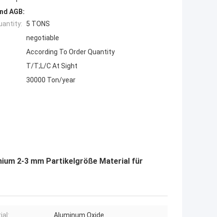
nd AGB:
antity:
5 TONS
negotiable
According To Order Quantity
T/T;L/C At Sight
30000 Ton/year
nium 2-3 mm Partikelgröße Material für
ial:
Aluminum Oxide