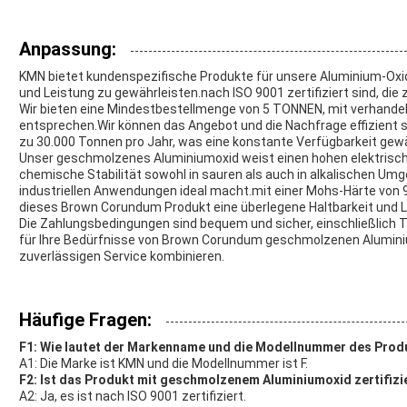
Anpassung:
KMN bietet kundenspezifische Produkte für unsere Aluminium-Oxi
und Leistung zu gewährleisten.nach ISO 9001 zertifiziert sind, di
Wir bieten eine Mindestbestellmenge von 5 TONNEN, mit verhandelb
entsprechen.Wir können das Angebot und die Nachfrage effizient 
zu 30.000 Tonnen pro Jahr, was eine konstante Verfügbarkeit gewä
Unser geschmolzenes Aluminiumoxid weist einen hohen elektrisc
chemische Stabilität sowohl in sauren als auch in alkalischen Umg
industriellen Anwendungen ideal macht.mit einer Mohs-Härte von 
dieses Brown Corundum Produkt eine überlegene Haltbarkeit und L
Die Zahlungsbedingungen sind bequem und sicher, einschließlich T 
für Ihre Bedürfnisse von Brown Corundum geschmolzenen Aluminiu
zuverlässigen Service kombinieren.
Häufige Fragen:
F1: Wie lautet der Markenname und die Modellnummer des Pro
A1: Die Marke ist KMN und die Modellnummer ist F.
F2: Ist das Produkt mit geschmolzenem Aluminiumoxid zertifizi
A2: Ja, es ist nach ISO 9001 zertifiziert.