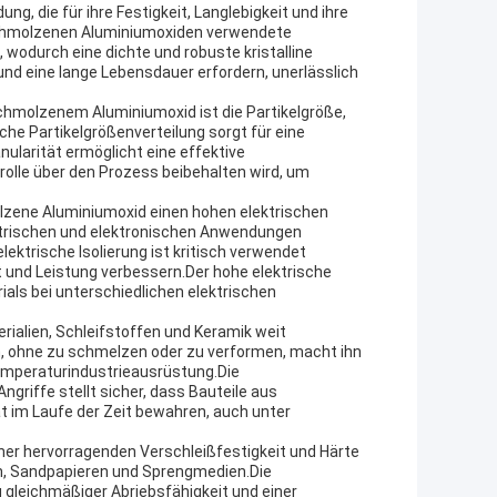
g, die für ihre Festigkeit, Langlebigkeit und ihre
schmolzenen Aluminiumoxiden verwendete
odurch eine dichte und robuste kristalline
und eine lange Lebensdauer erfordern, unerlässlich
hmolzenem Aluminiumoxid ist die Partikelgröße,
sche Partikelgrößenverteilung sorgt für eine
nularität ermöglicht eine effektive
olle über den Prozess beibehalten wird, um
lzene Aluminiumoxid einen hohen elektrischen
ektrischen und elektronischen Anwendungen
ektrische Isolierung ist kritisch verwendet
 und Leistung verbessern.Der hohe elektrische
ials bei unterschiedlichen elektrischen
rialien, Schleifstoffen und Keramik weit
n, ohne zu schmelzen oder zu verformen, macht ihn
temperaturindustrieausrüstung.Die
riffe stellt sicher, dass Bauteile aus
t im Laufe der Zeit bewahren, auch unter
er hervorragenden Verschleißfestigkeit und Härte
ern, Sandpapieren und Sprengmedien.Die
 gleichmäßiger Abriebsfähigkeit und einer