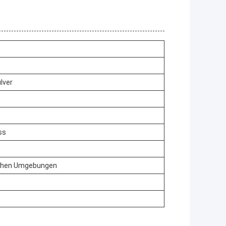
ulver
ss
ischen Umgebungen