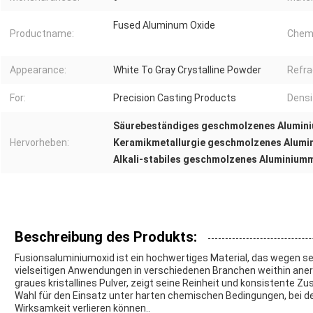
Fused Aluminum Oxide
Productname:
Chemi
Appearance:
White To Gray Crystalline Powder
Refra
For:
Precision Casting Products
Densi
Säurebeständiges geschmolzenes Alumin
Hervorheben:
Keramikmetallurgie geschmolzenes Alumi
Alkali-stabiles geschmolzenes Aluminiumm
Beschreibung des Produkts:
Fusionsaluminiumoxid ist ein hochwertiges Material, das wegen s
vielseitigen Anwendungen in verschiedenen Branchen weithin anerk
graues kristallines Pulver, zeigt seine Reinheit und konsistente
Wahl für den Einsatz unter harten chemischen Bedingungen, bei de
Wirksamkeit verlieren können..