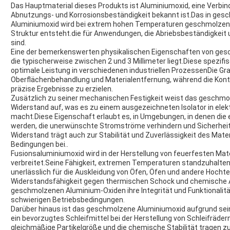
Das Hauptmaterial dieses Produkts ist Aluminiumoxid, eine Verbindun
Abnutzungs- und Korrosionsbeständigkeit bekannt ist.Das in ge
Aluminiumoxid wird bei extrem hohen Temperaturen geschmolzen, w
Struktur entsteht.die für Anwendungen, die Abriebsbeständigkeit 
sind.
Eine der bemerkenswerten physikalischen Eigenschaften von gesc
die typischerweise zwischen 2 und 3 Millimeter liegt.Diese spezifi
optimale Leistung in verschiedenen industriellen ProzessenDie Gra
Oberflächenbehandlung und Materialentfernung, während die Kontr
präzise Ergebnisse zu erzielen.
Zusätzlich zu seiner mechanischen Festigkeit weist das geschmo
Widerstand auf, was es zu einem ausgezeichneten Isolator in el
macht.Diese Eigenschaft erlaubt es, in Umgebungen, in denen die el
werden, die unerwünschte Stromströme verhindern und Sicherheit
Widerstand trägt auch zur Stabilität und Zuverlässigkeit des Mater
Bedingungen bei..
Fusionsaluminiumoxid wird in der Herstellung von feuerfesten Mate
verbreitet.Seine Fähigkeit, extremen Temperaturen standzuhalte
unerlässlich für die Auskleidung von Öfen, Öfen und andere Hoch
Widerstandsfähigkeit gegen thermischen Schock und chemische Ang
geschmolzenen Aluminium-Oxiden ihre Integrität und Funktionalitä
schwierigen Betriebsbedingungen.
Darüber hinaus ist das geschmolzene Aluminiumoxid aufgrund sein
ein bevorzugtes Schleifmittel bei der Herstellung von Schleifräd
gleichmäßige Partikelgröße und die chemische Stabilität tragen zu