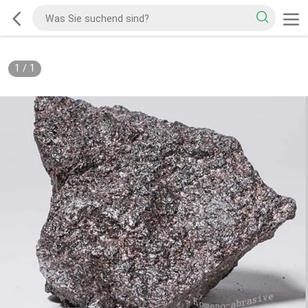
1
/
1