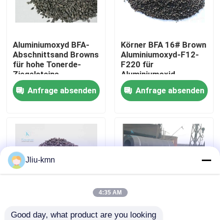
Werksbesichtigung
Aluminiumoxyd BFA-
Körner BFA 16# Brown
Abschnittsand Browns
Aluminiumoxyd-F12-
Qualitätskontrolle
für hohe Tonerde-
F220 für
Ziegelsteine
Aluminiumoxid-
Beschichtung
Anfrage absenden
Anfrage absenden
Kontakt mit uns
Neuigkeiten
Rechtssachen
Jliu-kmn
VR
4:35 AM
Fixiertes Aluminiumoxyd
Good day, what product are you looking 
Aluminiumoxyd Fepa
Harter Abschnitt-