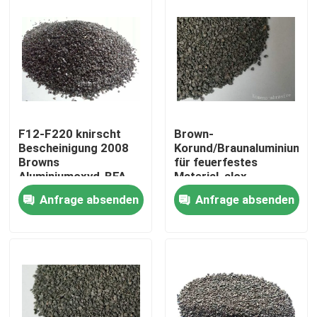
F12-F220 knirscht
Brown-
Bescheinigung 2008
Korund/Braunaluminiumox
Browns
für feuerfestes
Aluminiumoxyd-BFA
Material, alox
36# ISO9001
Aluminiumoxyd
Anfrage absenden
Anfrage absenden
Zu Hause
Produkte
Über uns