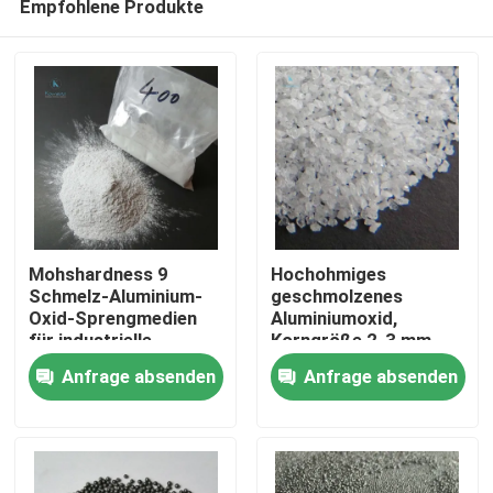
Empfohlene Produkte
Mohshardness 9
Hochohmiges
Schmelz-Aluminium-
geschmolzenes
Oxid-Sprengmedien
Aluminiumoxid,
für industrielle
Korngröße 2-3 mm,
Zu Hause
Abrasiv-Anwendungen
ideal für feuerfeste
Anfrage absenden
Anfrage absenden
und
Materialien und
Oberflächenreinigung
Strahlmittel
Produkte
Über uns