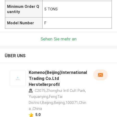
Minimum Order Q
5 TONS
uantity
Model Number
F
Sehen Sie mehr an
ÜBER UNS
Komeno(Beijing)International
Trading Co.Ltd
Herstellerprofil
C2075,Zhonghui Intl Cult Park,
Yuquanying,FengTai
District,Beijing,Beijing,100071,Chin
a ,China
5.0