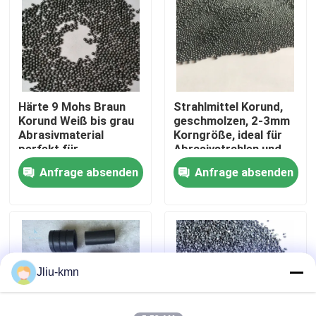
Werksbesichtigung
Qualitätskontrolle
Härte 9 Mohs Braun
Strahlmittel Korund,
Korund Weiß bis grau
geschmolzen, 2-3mm
Kontakt mit uns
Abrasivmaterial
Korngröße, ideal für
perfekt für
Abrasivstrahlen und
Oberflächenbehandlung
Oberflächenveredelung
Anfrage absenden
Anfrage absenden
Neuigkeiten
und
Veredelungsprozesse
Rechtssachen
VR
Jliu-kmn
Fixiertes Aluminiumoxyd