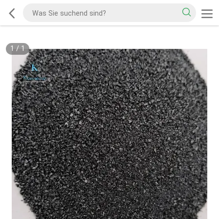
1
/
1