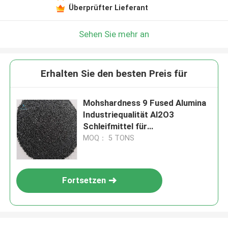
Überprüfter Lieferant
Sehen Sie mehr an
Erhalten Sie den besten Preis für
Mohshardness 9 Fused Alumina
Industriequalität Al2O3
Schleifmittel für
Präzisionsschleifen und
MOQ： 5 TONS
Polieranwendungen
Fortsetzen