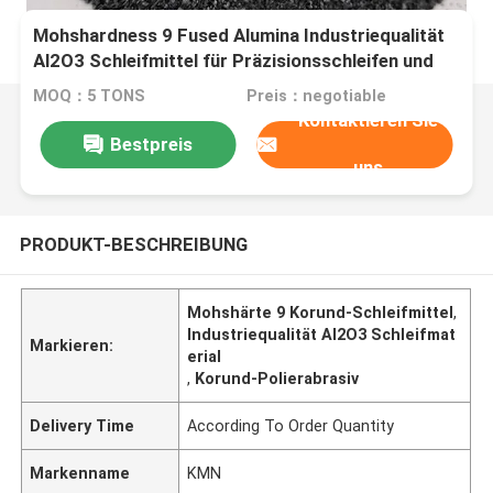
Mohshardness 9 Fused Alumina Industriequalität
Al2O3 Schleifmittel für Präzisionsschleifen und
Polieranwendungen
MOQ：5 TONS
Preis：negotiable
Kontaktieren Sie
Bestpreis
uns
PRODUKT-BESCHREIBUNG
Mohshärte 9 Korund-Schleifmittel
,
Industriequalität Al2O3 Schleifmat
Markieren:
erial
,
Korund-Polierabrasiv
Delivery Time
According To Order Quantity
Markenname
KMN